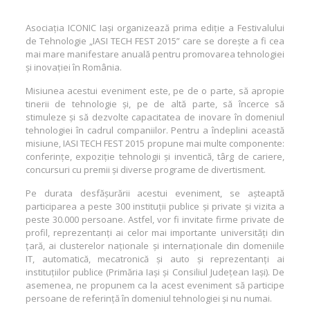
Asociația ICONIC Iași organizează prima ediție a Festivalului
de Tehnologie „IASI TECH FEST 2015” care se dorește a fi cea
mai mare manifestare anuală pentru promovarea tehnologiei
și inovației în România.
Misiunea acestui eveniment este, pe de o parte, să apropie
tinerii de tehnologie și, pe de altă parte, să încerce să
stimuleze și să dezvolte capacitatea de inovare în domeniul
tehnologiei în cadrul companiilor. Pentru a îndeplini această
misiune, IASI TECH FEST 2015 propune mai multe componente:
conferințe, expoziție tehnologii și inventică, târg de cariere,
concursuri cu premii și diverse programe de divertisment.
Pe durata desfășurării acestui eveniment, se așteaptă
participarea a peste 300 instituții publice și private și vizita a
peste 30.000 persoane. Astfel, vor fi invitate firme private de
profil, reprezentanți ai celor mai importante universități din
țară, ai clusterelor naționale și internaționale din domeniile
IT, automatică, mecatronică și auto și reprezentanți ai
instituțiilor publice (Primăria Iași și Consiliul Județean Iași). De
asemenea, ne propunem ca la acest eveniment să participe
persoane de referință în domeniul tehnologiei și nu numai.