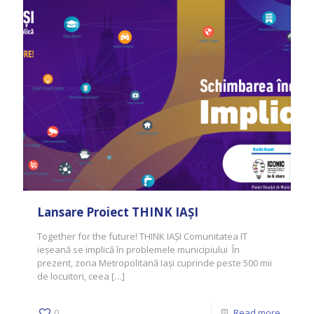
Lansare Proiect THINK IAȘI
Together for the future! THINK IAȘI Comunitatea IT
ieșeană se implică în problemele municipiului În
prezent, zona Metropolitană Iași cuprinde peste 500 mii
de locuitori, ceea
[…]
0
Read more